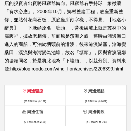
店的投資者出資將風獅爺轉向。風獅爺右手持球，象徵著
「有求必應」。2008年10月，鄉村整建工程，底座重新整
修，並貼付花崗石板，原底座所刻字樣，不得見。【地名小
辭典】 下塘頭原名「塘頭」，背後緩坡上就是叢林中的
腸腹裡，據故老相傳，前面原是濱海之處，舊時由浦邊海口
進入的商船，可泊於塘頭前的港澳，後來港澳淤塞，滄海變
桑田，溪流與海灣變為池塘，故名「塘頭」，因與官澳隔鄰
的塘頭同名，於是將此地為「下塘頭」，以茲分別。資料來
源:http://blog.roodo.com/wind_lion/archives/2206399.html
周邊醫療
周邊景點
(30 公里以內, 共 1 筆)
(2 公里以內, 共 66 筆)
周邊住宿
周邊餐飲
(2 公里以內, 共 21 筆)
(2 公里以內, 共 0 筆)