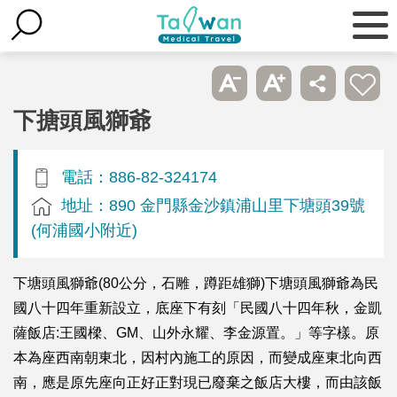
下搪頭風獅爺
電話：886-82-324174
地址：890 金門縣金沙鎮浦山里下塘頭39號
(何浦國小附近)
下塘頭風獅爺(80公分，石雕，蹲距雄獅)下塘頭風獅爺為民
國八十四年重新設立，底座下有刻「民國八十四年秋，金凱
薩飯店:王國樑、GM、山外永耀、李金源置。」等字樣。原
本為座西南朝東北，因村內施工的原因，而變成座東北向西
南，應是原先座向正好正對現已廢棄之飯店大樓，而由該飯