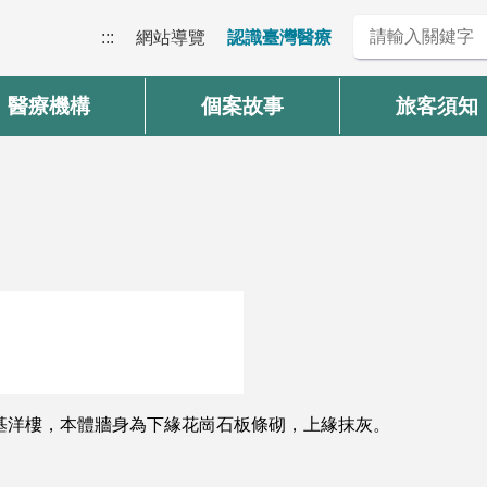
:::
網站導覽
認識臺灣醫療
醫療機構
個案故事
旅客須知
腳基洋樓，本體牆身為下緣花崗石板條砌，上緣抹灰。