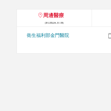
周邊醫療
(30 公里以內, 共 1 筆)
衛生福利部金門醫院