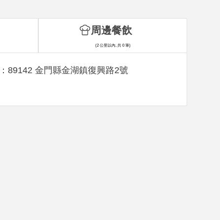
周邊餐飲
(2 公里以內, 共 0 筆)
：89142 金門縣金湖鎮復興路2號