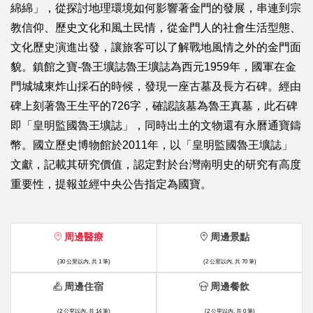
綿綿」，從探討地理環境如何影響著金門的發展，串連到宗
教信仰、歷史文化和風土民情，從金門人的社會生活型態、
文化歷史演進出發，讓旅客可以了解戰地風情之外的金門面
貌。鎮館之寶-魯王壙誌魯王壙誌為西元1959年，國軍在金
門城城東炸山採石的時候，發現一座古墓及長方石碑。經由
碑上刻著魯王生平的726字，確認該墓為魯王真墓，此石碑
即「皇明監國魯王壙誌」，同時出土的文物還有永曆通寶鑄
幣。國立歷史博物館於2011年，以「皇明監國魯王壙誌」
文獻，記載其研究價值，認定對於台灣南明史的研究有高度
重要性，提報並經中央公告指定為國寶。
周邊醫療
周邊景點
(30 公里以內, 共 1 筆)
(2 公里以內, 共 70 筆)
周邊住宿
周邊餐飲
(2 公里以內, 共 14 筆)
(2 公里以內, 共 0 筆)