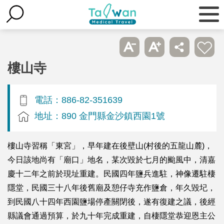
樓山寺
電話：886-82-351639
地址：890 金門縣金沙鎮西園1號
樓山寺習稱「東宮」，早年建在後壁山(村後的五龍山麓)，
今日該地尚有「廟口」地名，某次毀於七月的颱風中，清嘉
慶十二年之前於現址重建。民國四年鹽兵進駐，神像遷駐棲
隱堂，民國三十八年後舊廟及憩仔寺充作鹽倉，年久毀圮，
到民國八十四年西園鹽場停產關閉後，遂有復建之議，後經
縣議會通過預算，於九十年完成重建，自棲隱堂恭迎恩主公