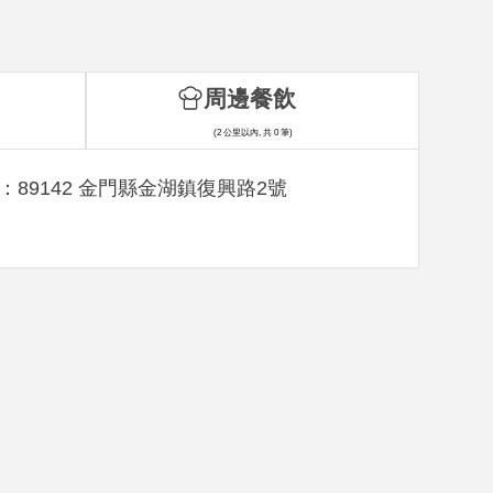
周邊餐飲
(2 公里以內, 共 0 筆)
：89142 金門縣金湖鎮復興路2號