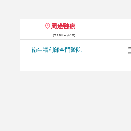
周邊醫療
(30 公里以內, 共 1 筆)
衛生福利部金門醫院