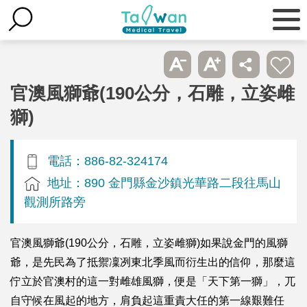
官澳風獅爺(190公分，石雕，立姿雌
獅)
電話：886-82-324174
地址：890 金門縣金沙鎮光華路二段往馬山
觀測所路旁
官澳風獅爺(190公分，石雕，立姿雌獅)如果說金門的風獅
爺，是先民為了抵禦凜冽東北季風而衍生出的信仰，那麼這
佇立於官澳村的這一對雌雄風獅，便是「天下第一獅」，兀
自守候在風起的地方，肩負起這重責大任的第一線艱難任