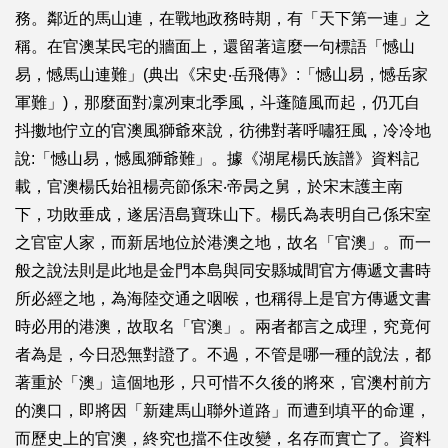
務。鄰近的馬山連，在戰地政務時期，有「天下第一連」之
稱。在官澳某民宅的牆面上，還留著這麼一句標語「憾山
易，憾馬山連難」(典出《宋史‧岳飛傳》:「憾山易，憾岳家
軍難」)，那麼面對凜冽東北季風，斗蓬隨風而起，仍兀自
抖擻地佇立的官澳風獅爺來說，彷彿對著呼嘯狂風，冷冷地
說:「憾山易，憾風獅爺難」。據《湖尾楊氏族譜》資料記
載，官澳楊氏始祖楊亮節係宋‧帝昺之舅，於宋末護主南
下，功敗垂成，遂居浯島寶珠山下。楊氏為表明自己係宋室
之官宦人家，而新居地位於港澳之地，故名「官澳」。而一
般之說法則是此地是金門本島與同安縣城間官方傳遞文書時
所必經之地，為海陸交通之咽喉，也稱得上是官方傳遞文書
時必用的港澳，故取名「官澳」。兩者都言之成理，究竟何
者為是，今日恐無對證了。不過，不管是哪一種的說法，都
著重於「澳」這個地形，只可惜不久後的將來，官澳村前方
的澳口，即將因「新建馬山聯外道路」而遭到填平的命運，
而歷史上的官澳，終究也擋不住改變，名存而實亡了。資料