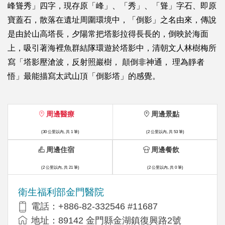
峰聳秀」四字，現存原「峰」、「秀」、「聳」字石、即原
寶蓋石，散落在遺址周圍環境中，「倒影」之名由來，傳說
是由於山高塔長，夕陽常把塔影拉得長長的，倒映於海面
上，吸引著海裡魚群結隊環遊於塔影中，清朝文人林樹梅所
寫「塔影壓滄波，反射照巖樹， 顛倒非神通， 理為靜者
悟」最能描寫太武山頂「倒影塔」的感覺。
周邊醫療
周邊景點
(30 公里以內, 共 1 筆)
(2 公里以內, 共 53 筆)
周邊住宿
周邊餐飲
(2 公里以內, 共 21 筆)
(2 公里以內, 共 0 筆)
衛生福利部金門醫院
電話：+886-82-332546 #11687
地址：89142 金門縣金湖鎮復興路2號