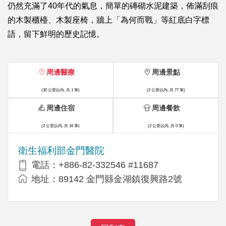
仍然充滿了40年代的氣息，簡單的磚砌水泥建築，佈滿刮痕
的木製櫃檯、木製座椅，牆上「為何而戰」等紅底白字標
語，留下鮮明的歷史記憶。
周邊醫療
周邊景點
(30 公里以內, 共 1 筆)
(2 公里以內, 共 77 筆)
周邊住宿
周邊餐飲
(2 公里以內, 共 16 筆)
(2 公里以內, 共 0 筆)
衛生福利部金門醫院
電話：+886-82-332546 #11687
地址：89142 金門縣金湖鎮復興路2號