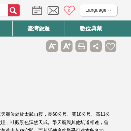
Language
0
臺灣旅遊
數位典藏
廳位於於太武山腹，長60公尺、寬18公尺、高11公
紋理，壯觀景色渾然天成。擎天廳與其他坑道相連，曾
求創造出各種空間，而其延伸廣度幾乎可達本島各地，