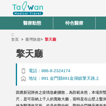
醫療動態
特色醫療
:::
首頁
臺灣旅遊
擎天廳
擎天廳
電話：886-8-2324174
地址：891 金門縣891金湖鎮擎天路上
因應新冠肺炎之疫情急劇擴散，為防範未然，本場所暫
尺，是可容納上千人的寬敞大廳，當時是在山壁上鑿
做為醫護收容所，也是作戰中樞。戰時金門幾乎將所