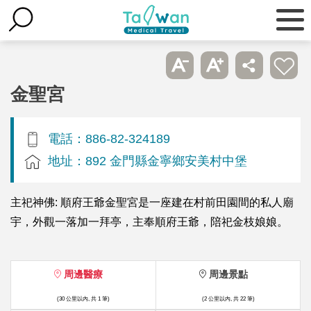
金聖宮
電話：886-82-324189
地址：892 金門縣金寧鄉安美村中堡
主祀神佛: 順府王爺金聖宮是一座建在村前田園間的私人廟
宇，外觀一落加一拜亭，主奉順府王爺，陪祀金枝娘娘。
周邊醫療
周邊景點
(30 公里以內, 共 1 筆)
(2 公里以內, 共 22 筆)