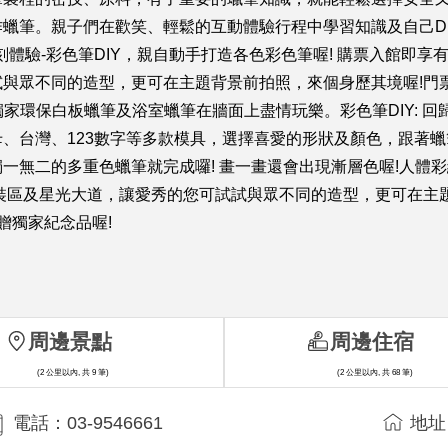
蠟筆。親子們在歡笑、輕鬆的互動體驗行程中學習知識及自己D
體驗-彩色筆DIY，親自動手打造各色彩色筆喔! 購票入館即享有
眾不同的造型，更可在主題背景前拍照，來個身歷其境喔!門票2
獨家環保白板蠟筆及浴室蠟筆在牆面上盡情玩樂。彩色筆DIY: 
文字母、台灣、123數字等多款模具，選擇喜愛的形狀及顏色，跟
一無二的多重色蠟筆就完成囉! 畫一畫還會出現漸層色喔!人體彩
裝區及星光大道，讓愛秀的您可試試與眾不同的造型，更可在主題
贈獨家紀念品喔!
周邊景點
周邊住宿
(2 公里以內, 共 9 筆)
(2 公里以內, 共 68 筆)
電話：03-9546661
地址