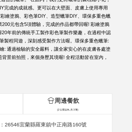
IY完成的成就感。更可以在大壁面、皮膚上使用專用
彩繪塗鴉、彩色筆DIY、造型蠟筆DIY、環保多重色蠟
00元包含5項體驗，完成的作品都帶回喔! 彩繪塗鴉
回歸20年前的傳統手工製作彩色筆製作樂趣，在過程中認
著蠟筆製程同遊，深刻感受製作方法喔。環保多重色蠟筆:
繪: 通過檢驗的安全嚴料，讓全家安心的在皮膚各處塗
背景前拍照，來個身歷其境喔! 全程活動皆在室內，
周邊餐飲
(2 公里以內, 共 3 筆)
：26546宜蘭縣羅東鎮中正南路160號