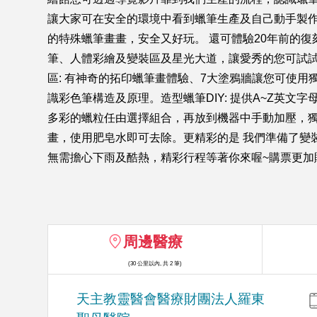
讓大家可在安全的環境中看到蠟筆生產及自己動手製作
的特殊蠟筆畫畫，安全又好玩。 還可體驗20年前的復刻
筆、人體彩繪及變裝區及星光大道，讓愛秀的您可試試與
區: 有神奇的拓印蠟筆畫體驗、7大塗鴉牆讓您可使用
識彩色筆構造及原理。造型蠟筆DIY: 提供A~Z英
多彩的蠟粒任由選擇組合，再放到機器中手動加壓，獨
畫，使用肥皂水即可去除。更精彩的是 我們準備了變
無需擔心下雨及酷熱，精彩行程等著你來喔~購票更加
周邊醫療
(30 公里以內, 共 2 筆)
天主教靈醫會醫療財團法人羅東