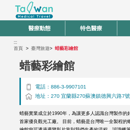
醫療動態
特色醫療
:::
首頁
臺灣旅遊
蜡藝彩繪館
蜡藝彩繪館
電話：886-3-9907101
地址：270 宜蘭縣270蘇澳鎮德興六路7
蜡藝實業成立於1990年，為讓更多人認識台灣製作的
首家優良觀光工廠。 目前，蜡藝是台灣唯一全製程的
繪館您可透過導覽影片靠到我們生產的流程，認識蠟筆