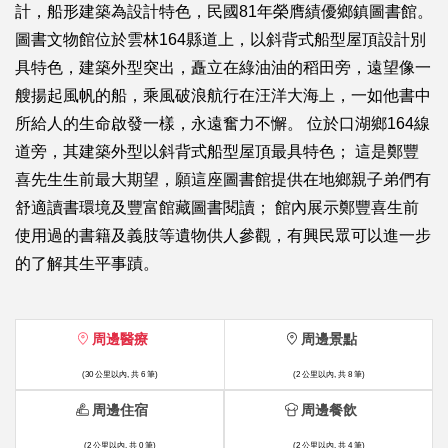
計，船形建築為設計特色，民國81年榮膺績優鄉鎮圖書館。
圖書文物館位於雲林164縣道上，以斜背式船型屋頂設計別
具特色，建築外型突出，矗立在綠油油的稻田旁，遠望像一
艘揚起風帆的船，乘風破浪航行在汪洋大海上，一如他書中
所給人的生命啟發一樣，永遠奮力不懈。 位於口湖鄉164線
道旁，其建築外型以斜背式船型屋頂最具特色； 這是鄭豐
喜先生生前最大期望，願這座圖書館提供在地鄉親子弟們有
舒適讀書環境及豐富館藏圖書閱讀； 館內展示鄭豐喜生前
使用過的書籍及義肢等遺物供人參觀，有興民眾可以進一步
的了解其生平事蹟。
周邊醫療
周邊景點
(30 公里以內, 共 6 筆)
(2 公里以內, 共 8 筆)
周邊住宿
周邊餐飲
(2 公里以內, 共 0 筆)
(2 公里以內, 共 4 筆)