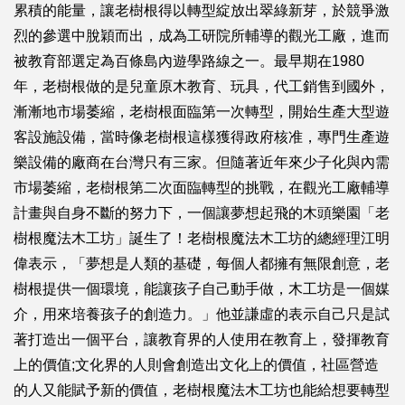
累積的能量，讓老樹根得以轉型綻放出翠綠新芽，於競爭激
烈的參選中脫穎而出，成為工研院所輔導的觀光工廠，進而
被教育部選定為百條島內遊學路線之一。最早期在1980
年，老樹根做的是兒童原木教育、玩具，代工銷售到國外，
漸漸地市場萎縮，老樹根面臨第一次轉型，開始生產大型遊
客設施設備，當時像老樹根這樣獲得政府核准，專門生產遊
樂設備的廠商在台灣只有三家。但隨著近年來少子化與內需
市場萎縮，老樹根第二次面臨轉型的挑戰，在觀光工廠輔導
計畫與自身不斷的努力下，一個讓夢想起飛的木頭樂園「老
樹根魔法木工坊」誕生了！老樹根魔法木工坊的總經理江明
偉表示，「夢想是人類的基礎，每個人都擁有無限創意，老
樹根提供一個環境，能讓孩子自己動手做，木工坊是一個媒
介，用來培養孩子的創造力。」他並謙虛的表示自己只是試
著打造出一個平台，讓教育界的人使用在教育上，發揮教育
上的價值;文化界的人則會創造出文化上的價值，社區營造
的人又能賦予新的價值，老樹根魔法木工坊也能給想要轉型