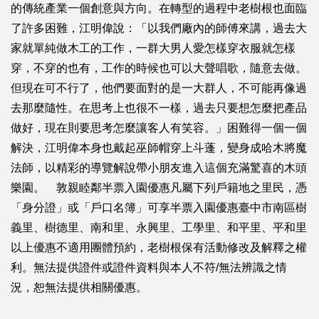
的傳統產業一個創意與方向。在轉型的過程中老樹根也面臨
了許多困難，江明偉說：「以我們廠內的師傅來講，過去大
家就單純做木工的工作，一群大男人愛怎樣穿衣服就怎樣
穿，不穿的也有，工作的時候也可以大聲唱歌，隨意去做。
但現在可不行了，他們要面對的是一大群人，不可能再像過
去那麼隨性。在思考上也很不一樣，過去只要想怎麼把產品
做好，現在則要思考怎麼讓客人有笑容。」困難得一個一個
解決，江明偉本身也戴起巫師帽穿上斗蓬，變身成哈木將魔
法師，以精彩的導覽解說帶小朋友進入這個充滿驚喜的木頭
樂園。 敦親睦鄰半票入園優惠凡屬下列戶籍地之里民，憑
「身分證」或「戶口名簿」可享半票入園優惠臺中市南區樹
義里、樹德里、南和里、永興里、工學里、和平里、平和里
以上優惠不適用團體預約，老樹根保有活動修改及解釋之權
利。無法提供證件或證件資料與本人不符/無法辨識之情
況，恕無法提供相關優惠。