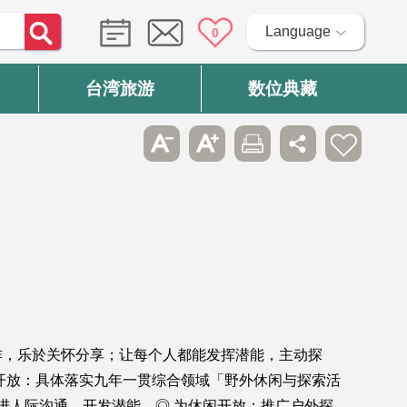
Language
0
台湾旅游
数位典藏
作，乐於关怀分享；让每个人都能发挥潜能，主动探
开放：具体落实九年一贯综合领域「野外休闲与探索活
进人际沟通，开发潜能。◎ 为休闲开放：推广户外探