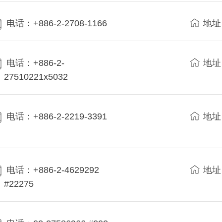
电话：+886-2-2708-1166
地址
电话：+886-2-
地址
27510221x5032
电话：+886-2-2219-3391
地址
电话：+886-2-4629292
地址
#22275