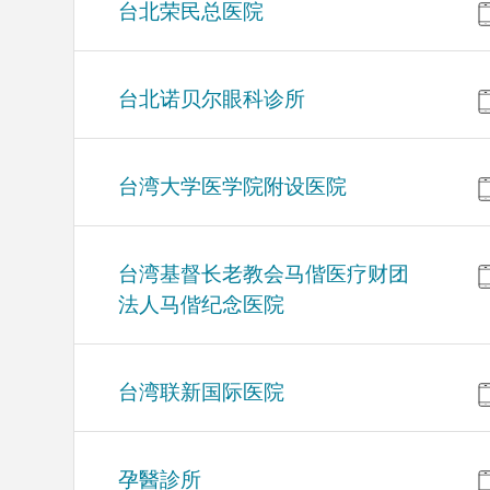
台北荣民总医院
台北诺贝尔眼科诊所
台湾大学医学院附设医院
台湾基督长老教会马偕医疗财团
法人马偕纪念医院
台湾联新国际医院
孕醫診所