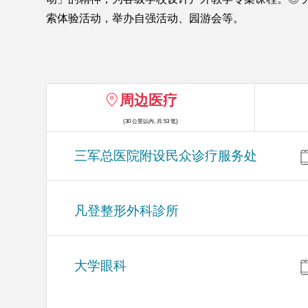
索体验活动，举办自强活动、园游会等。
周边医疗
(30 公里以内, 共 53 笔)
三军总医院附设民众诊疗服务处
凡登整形外科診所
大学眼科