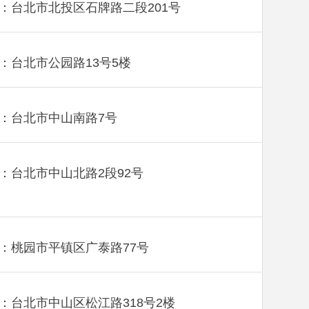
：台北市北投区石牌路二段201号
：台北市公园路13号5楼
：台北市中山南路7号
：台北市中山北路2段92号
：桃园市平镇区广泰路77号
：台北市中山区松江路318号2楼