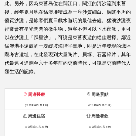
此。另外，因為東莒島位在閩江口，閩江的河沙流到東莒
後，經年累月地在猛澳堆積成為一座沙質細白、廣闊平坦的
優質沙灘，是旅客們夏日戲水遊玩的最佳去處。猛澳沙灘夜
裡常會有星光閃閃的微生物，遊客不但可以下水夜泳，更可
以在沙灘上「踩星沙」，可說是東莒夜遊的絕佳選擇。鄰近
猛澳港不遠處的一塊緩坡海階平臺地，即是近年發現的熾坪
隴考古遺址，在此發現到大量陶片、貝塚、石器碎片，其年
代最遠可追溯至六千多年前的史前時代，可說是史前時代人
類生活的記錄。
周邊醫療
周邊景點
(30 公里以內, 共 1 筆)
(2 公里以內, 共 11 筆)
周邊住宿
周邊餐飲
(2 公里以內, 共 23 筆)
(2 公里以內, 共 3 筆)