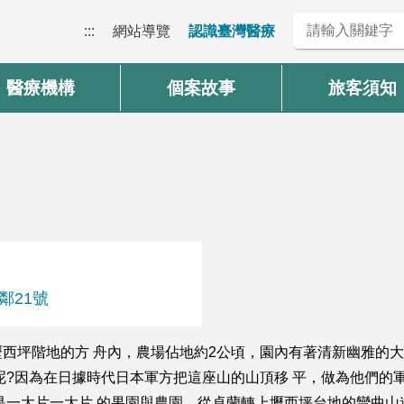
:::
網站導覽
認識臺灣醫療
醫療機構
個案故事
旅客須知
鄰21號
西坪階地的方 舟內，農場佔地約2公頃，園內有著清新幽雅的大
呢?因為在日據時代日本軍方把這座山的山頂移 平，做為他們的
是一大片一大片 的果園與農園，從卓蘭轉上壢西坪台地的彎曲山