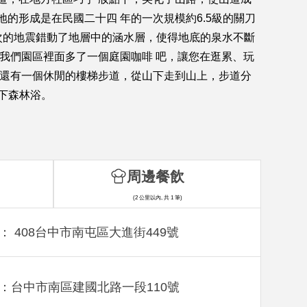
的形成是在民國二十四 年的一次規模約6.5級的關刀
次的地震錯動了地層中的涵水層，使得地底的泉水不斷
此我們園區裡面多了一個庭園咖啡 吧，讓您在逛累、玩
近還有一個休閒的樓梯步道，從山下走到山上，步道分
一下森林浴。
周邊餐飲
(2 公里以內, 共 1 筆)
： 408台中市南屯區大進街449號
：台中市南區建國北路一段110號