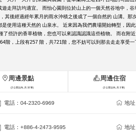
遊走拜訪均適宜。 而怡心園則位於山上的一個天然谷地中，谷地
底，其後經過經年累月的雨水沖積之後成了一個自然的 山溝。那
都是使用這種天然的 山泉水。 近來因為我們農場開始轉型，因
也種了些許的香草植物，您也可以來認識認識這些植物。 而在附
4階，上段有257 階，共721階，您不妨可以到那去走走享受
周邊景點
周邊住宿
(2 公里以內, 共 10 筆)
(2 公里以內, 共 3 筆)
電話：04-2320-6969
地址
電話：+886-4-2473-9595
地址