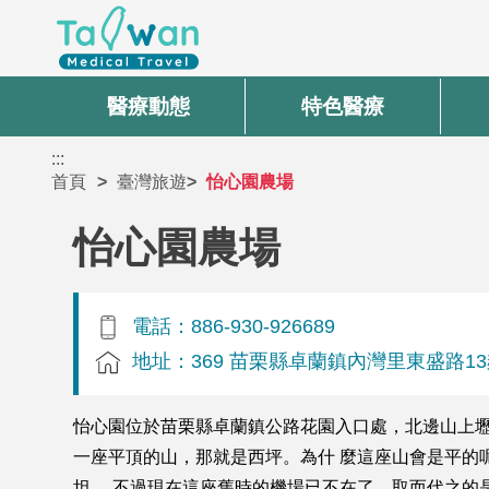
醫療動態
特色醫療
:::
首頁
臺灣旅遊
怡心園農場
怡心園農場
電話：886-930-926689
地址：369 苗栗縣卓蘭鎮內灣里東盛路13
怡心園位於苗栗縣卓蘭鎮公路花園入口處，北邊山上壢
一座平頂的山，那就是西坪。為什 麼這座山會是平的
坦。 不過現在這座舊時的機場已不在了，取而代之的