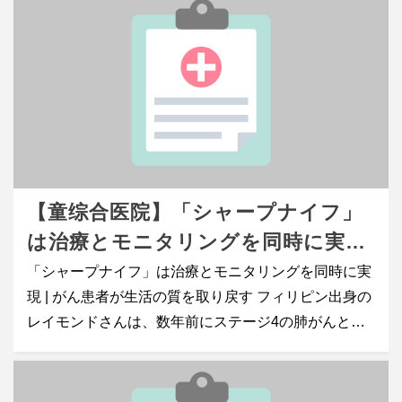
【童综合医院】「シャープナイフ」
は治療とモニタリングを同時に実現
| がん患者が生活の質を取り戻す
「シャープナイフ」は治療とモニタリングを同時に実
現 | がん患者が生活の質を取り戻す フィリピン出身の
レイモンドさんは、数年前にステージ4の肺がんと診
断されました。がんは骨に転移し、激しい脊椎の痛み
に悩まされていました。友人の勧めで、放射線治療を
受けるために台湾へ行くことを決意しました。 レイモ