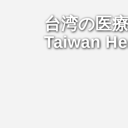
台湾の医
Taiwan He