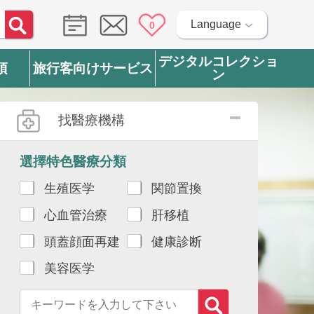
Language
0
デジタルコレクショ
項
旅行客向けサービス
ン
找醫療機構
選擇特色醫療分類
生殖医学
関節置換
心血管治療
肝移植
頭蓋顔面再建
健康診断
美容医学