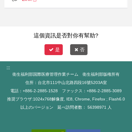
連の過程を通じて、短期間で大幅な機能回復が見られ
たといいます。今後もリモート連携により、パラオか
らの術後経過フォローを継続する予定です。 本症例
は、近年FJCUHが進めてきたパラオとの医療連携の
成果の一例でもあります。2025年4月、FJCUHとパ
這個資訊是否對你有幫助?
ラオの保健福祉省（MHHS）との間で医療協力に関す
是
否
る覚書（MOU）が締結され、パラオ国民への医療支
援、機器提供、専門人材育成など多岐にわたる支援が
:::
開始されました。 5月にはスランゲル・S・ウィップ
衛生福利部国際医療管理作業チーム 衛生福利部版権所有
ス・ジュニア大統領が台湾を訪問し、FJCUHの医療
住所：台北市111中山北路四段16號5203A室
技術を視察。「台湾の医療とイノベーションは、パラ
電話：+886-2-2885-1528 ファックス：+886-2-2885-3089
オとの健康外交の重要な架け橋である」と高く評価し
推奨ブラウザ:1024x768解像度, IE8, Chrome, Firefox ; Flash6.0
ました。 FJCUHの国際医療センターでは、来台前の
以上のバージョン 延べ訪問者数：
56398971
人
事前相談から、空港送迎、院内導線案内、入院・退院
サポート、帰国手配まで、すべてを専属チームが一貫
対応。この「ドア・トゥ・ドア」の統合サービスによ