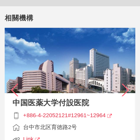
れ、整形外科の張書豪（チャン・シューハオ）医師と
そのチームにより、8月7日に人工股関節置換手術を受
相關機構
けました。術後の経過は非常に良好で、8月11日には
退院。さらに8月15日の再診では、補助なしで自力で
診察台に横になることができたと語っています。
「パラオから台湾までの旅路、すべてにおいて心のこ
もった専門的なケアを感じました。カトリック病院で
診てもらえること自体が特別な意味を持っています
し、祈りを捧げに来てくれた神父の訪問にも感動しま
した。ここでの医療は、5つ星どころではありませ
ん。&ldquo;満天の星&rdquo;をあげたいくらいで
す！」 患者は台湾の人々の温かさと優しさに深く感
中国医薬大学付設医院
銘を受けたと話し、「次回はぜひ観光でまた来たい」
+886-4-22052121#12961~12964
と笑顔で語りました。 張医師によると、患者は長年
の痛みにより日常生活に大きな制限を受けており、術
台中市北区育徳路2号
前評価から術中の精密な手技、術後リハビリまでの一
Link