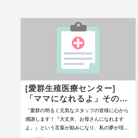
転移し、激しい脊椎の痛みに悩まされていまし
た。友人の勧めで、放射線治療を受けるために
台湾へ行くことを決意しました。 レイモンド氏
は台湾入国時、車椅子に頼っていました。桃園
空港では係員の介助を受けながら税関を通過
し、その後、病院の送迎車で当院へ搬送され、
入院治療を受けました。骨膜放射線療法を受け
た後、容態は著しく改善し、退院時には自立歩
行が可能となり、車椅子は不要となりました。
台湾に戻ってからは、痛みとがんの進行はコン
[愛群生殖医療センター]
トロールされています。 児総合病院放射線腫瘍
「ママになれるよ」その言
科長の葉志源医師は、放射線療法はがん治療に
おいて重要な役割を果たし、腫瘍の縮小、がん
葉がくれた、奇跡の赤ちゃ
「愛群の明るく元気なスタッフの皆様に心から
細胞の破壊、そして症状の緩和をもたらすこと
ん
感謝します！『大丈夫、お母さんになれます
が多いと指摘しました。放射線療法は数週間、
よ。』という言葉が励みになり、私の夢が現実
あるいは数十回にわたることもあります。この
になりました。」 B様は、早発閉経のため自分