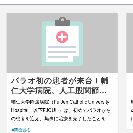
パラオ初の患者が来台！輔
仁大学病院、人工股関節置
換術を実施――「満天の星
輔仁大学附属病院（Fu Jen Catholic University
評価」と絶賛
Hospital、以下FJCUH）は、初めてパラオから
の患者を迎え、無事に治療を完了したことを発
表しました。患者は71歳の女性で、長年右股関
#関節置換