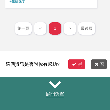
#生殖医学
た来たい」と笑顔で語りました。 張医師による
Netherlands, we did our third round of IVF at
と、患者は長年の痛みにより日常生活に大きな
BRC, which was very successful. We want to
制限を受けており、術前評価から術中の精密な
thank Dr. Li and the team for taking care of us
手技、術後リハビリまでの一連の過程を通じ
and for all their support. Not only did this feel like
第一頁
<
1
>
最後頁
て、短期間で大幅な機能回復が見られたといい
the best care we could have received on a
ます。今後もリモート連携により、パラオから
professional level, but personally we felt heard,
の術後経過フォローを継続する予定です。 本症
seen and understood throughout the whole
例は、近年FJCUHが進めてきたパラオとの医療
process. It was a big difference compared to the
連携の成果の一例でもあります。2025年4月、
Netherlands and we will be forever grateful. 『翻
這個資訊是否對你有幫助?
是
否
FJCUHとパラオの保健福祉省（MHHS）との間
訳』 リー院長とユンイのチームにとても感謝し
で医療協力に関する覚書（MOU）が締結され、
ています。オランダで2年間不妊治療を行いま
パラオ国民への医療支援、機器提供、専門人材
したがうまくいかず、私たちは台湾のユンイで
育成など多岐にわたる支援が開始されました。
体外受精を行いました。スタッフの皆さん一人
5月にはスランゲル・S・ウィップス・ジュニア
展開選單
一人がすべてを非常に真剣に受け止め、リー院
大統領が台湾を訪問し、FJCUHの医療技術を視
長は私の珍しいホルモン状態を理解するため、
察。「台湾の医療とイノベーションは、パラオ
特別な時間と労力を費やしてくれました。その