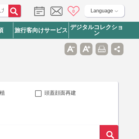
Language
0
デジタルコレクショ
項
旅行客向けサービス
ン
植
頭蓋顔面再建