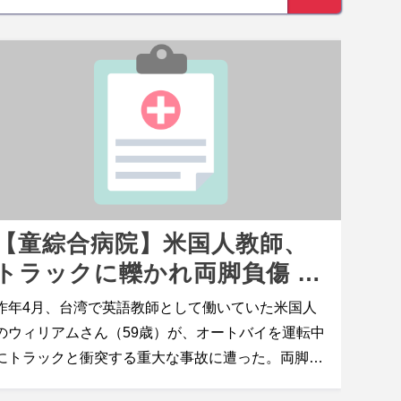
【童綜合病院】米国人教師、
トラックに轢かれ両脚負傷 |
膝下に重度の開放骨折
昨年4月、台湾で英語教師として働いていた米国人
のウィリアムさん（59歳）が、オートバイを運転中
にトラックと衝突する重大な事故に遭った。両脚が
トラックに轢かれ、膝から下にかけて深刻な開放骨