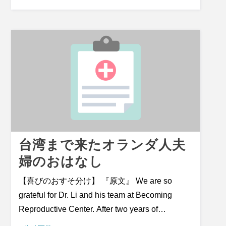
節の痛みに苦しみ、歩行も困難な状態でした。
8月4日に初めて台湾を訪れ、整形外科の張書豪
（チャン・シューハオ）医師とそのチームによ
り、8月7日に人工股関節置換手術を受けまし
た。術後の経過は非常に良好で、8月11日には
退院。さらに8月15日の再診では、補助なしで
自力で診察台に横になることができたと語って
います。 「パラオから台湾までの旅路、すべて
において心のこもった専門的なケアを感じまし
た。カトリック病院で診てもらえること自体が
台湾まで来たオランダ人夫
特別な意味を持っていますし、祈りを捧げに来
婦のおはなし
てくれた神父の訪問にも感動しました。ここで
の医療は、5つ星どころではありません。
【喜びのおすそ分け】 『原文』 We are so
&ldquo;満天の星&rdquo;をあげたいくらいで
grateful for Dr. Li and his team at Becoming
す！」 患者は台湾の人々の温かさと優しさに深
Reproductive Center. After two years of
く感銘を受けたと話し、「次回はぜひ観光でま
unsuccessful infertility treatments in the