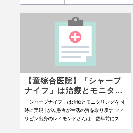
【童综合医院】「シャープ
ナイフ」は治療とモニタリ
ングを同時に実現 | がん患
「シャープナイフ」は治療とモニタリングを同
者が生活の質を取り戻す
時に実現 | がん患者が生活の質を取り戻す フィ
リピン出身のレイモンドさんは、数年前にステ
ージ4の肺がんと診断されました。がんは骨に