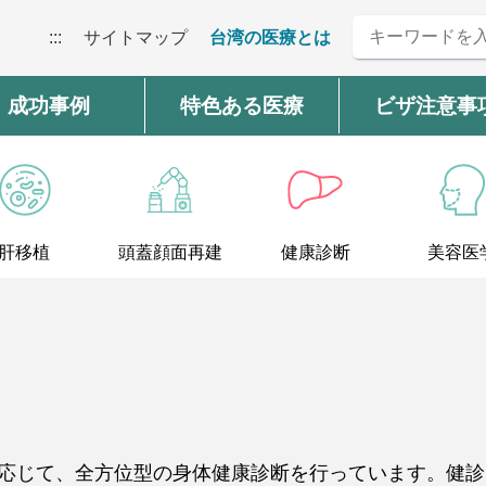
:::
サイトマップ
台湾の医療とは
成功事例
特色ある医療
ビザ注意事
肝移植
頭蓋顔面再建
健康診断
美容医
応じて、全方位型の身体健康診断を行っています。健診