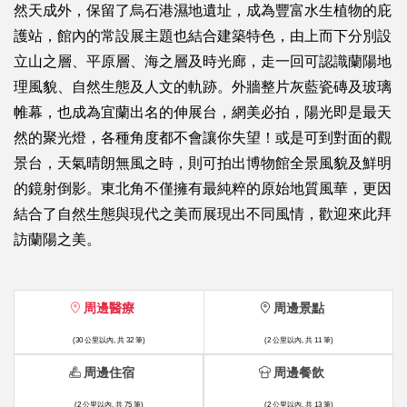
然天成外，保留了烏石港濕地遺址，成為豐富水生植物的庇
護站，館內的常設展主題也結合建築特色，由上而下分別設
立山之層、平原層、海之層及時光廊，走一回可認識蘭陽地
理風貌、自然生態及人文的軌跡。外牆整片灰藍瓷磚及玻璃
帷幕，也成為宜蘭出名的伸展台，網美必拍，陽光即是最天
然的聚光燈，各種角度都不會讓你失望！或是可到對面的觀
景台，天氣晴朗無風之時，則可拍出博物館全景風貌及鮮明
的鏡射倒影。東北角不僅擁有最純粹的原始地質風華，更因
結合了自然生態與現代之美而展現出不同風情，歡迎來此拜
訪蘭陽之美。
周邊醫療
周邊景點
(30 公里以內, 共 32 筆)
(2 公里以內, 共 11 筆)
周邊住宿
周邊餐飲
(2 公里以內, 共 75 筆)
(2 公里以內, 共 13 筆)