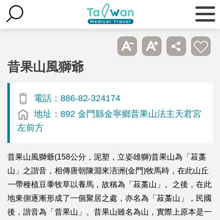
昔果山風獅爺
電話：886-82-324174
地址：892 金門縣金寧鄉昔果山法主天君宮
左前方
昔果山風獅爺(158公分，泥塑，立姿雄獅)昔果山為「菽藁
山」之諧音，相傳唐朝陳淵來浯洲(金門)牧馬時，在此山丘
一帶種植豆黍牧草以養馬，故稱為「菽藁山」。之後，在此
地東側逐漸形成了一個聚居之處，亦名為「菽藁山」，民國
後，諧音為「昔果山」。昔果山雖名為山，實際上原本是一