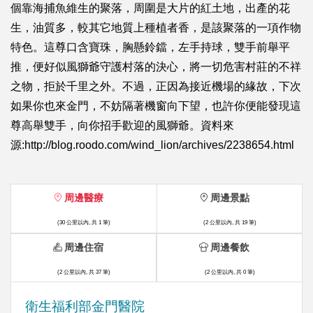
個靠海捕魚維生的聚落，周圍是大片的紅土地，出產的花
生，油質多，較其它地質上種植者香，是該聚落的一項作物
特色。這尊口含寶珠，胸懸鈴鐺，左手持球，雙手前舉平
推，便好似風獅爺守護村落的決心，將一切危害村莊的不祥
之物，拒於千里之外。不過，正因為接近機場的緣故，下次
如果你也來金門，不妨隔著機窗向下望，也許你便能發現這
尊高舉雙手，向你招手歡迎的風獅爺。資料來
源:http://blog.roodo.com/wind_lion/archives/2238654.html
周邊醫療
周邊景點
(30 公里以內, 共 1 筆)
(2 公里以內, 共 19 筆)
周邊住宿
周邊餐飲
(2 公里以內, 共 37 筆)
(2 公里以內, 共 0 筆)
衛生福利部金門醫院