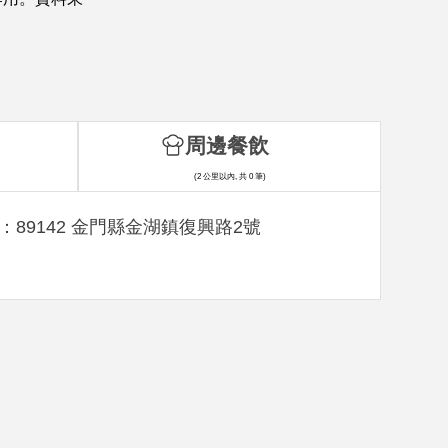
周邊餐飲
(2 公里以內, 共 0 筆)
：89142 金門縣金湖鎮復興路2號