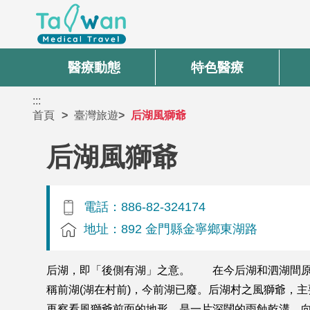
醫療動態
特色醫療
:::
首頁
臺灣旅遊
后湖風獅爺
后湖風獅爺
電話：886-82-324174
地址：892 金門縣金寧鄉東湖路
后湖，即「後側有湖」之意。 在今后湖和泗湖間原
稱前湖(湖在村前)，今前湖已廢。后湖村之風獅爺，
再察看風獅爺前面的地形，是一片深闊的雨蝕乾溝，