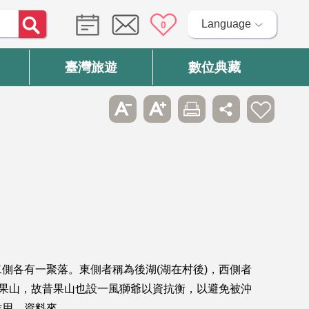
Language
0
臺灣旅遊
數位典藏
各有一聚落。東側者稱為後湖(湖在村後)，西側者
昔果山，故昔果山也設一風獅爺以資抗衡，以避免被沖
作用。資料來