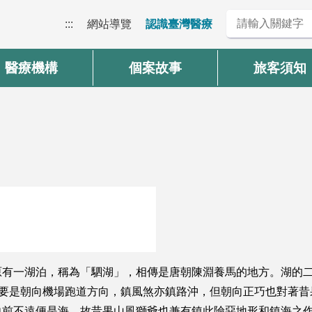
:::
網站導覽
認識臺灣醫療
醫療機構
個案故事
旅客須知
有一湖泊，稱為「駟湖」，相傳是唐朝陳淵養馬的地方。湖的二側
主要是朝向機場跑道方向，鎮風煞亦鎮路沖，但朝向正巧也對著
向前不遠便是海，故昔果山風獅爺也兼有鎮此險惡地形和鎮海之