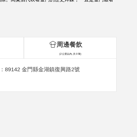
周邊餐飲
(2 公里以內, 共 0 筆)
：89142 金門縣金湖鎮復興路2號