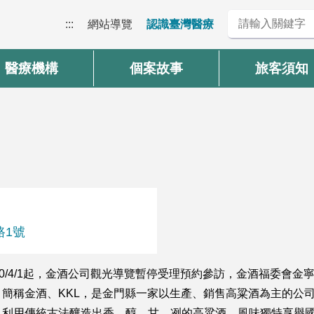
:::
網站導覽
認識臺灣醫療
醫療機構
個案故事
旅客須知
路1號
0/4/1起，金酒公司觀光導覽暫停受理預約參訪，金酒福委會
簡稱金酒、KKL，是金門縣一家以生產、銷售高粱酒為主的公
，利用傳統古法釀造出香、醇、甘、冽的高粱酒，風味獨特享譽