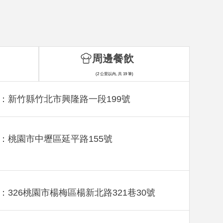
周邊餐飲
(2 公里以內, 共 19 筆)
：新竹縣竹北市興隆路一段199號
：桃園市中壢區延平路155號
：326桃園市楊梅區楊新北路321巷30號