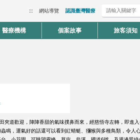
:::
網站導覽
認識臺灣醫療
醫療機構
個案故事
旅客須知
巷
稻田夾道歡迎，陣陣香甜的氣味撲鼻而來，經慈悟寺左轉，即進
囀蟲鳴，運氣好的話還可以看到紅蜻蜓、獼猴與多種鳥類，令人
平台、小花園，可眺望霧峰、草屯、烏溪、國道6號，及週邊翠綠