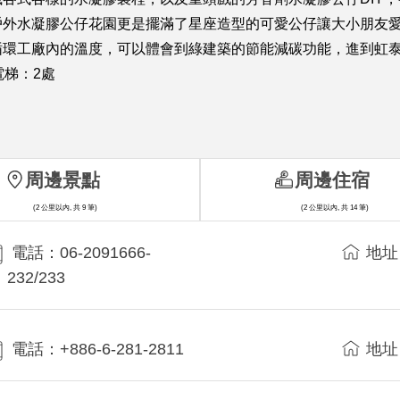
戶外水凝膠公仔花園更是擺滿了星座造型的可愛公仔讓大小朋友
循環工廠內的溫度，可以體會到綠建築的節能減碳功能，進到虹
電梯：2處
周邊景點
周邊住宿
(2 公里以內, 共 9 筆)
(2 公里以內, 共 14 筆)
電話：06-2091666-
地址
232/233
電話：+886-6-281-2811
地址