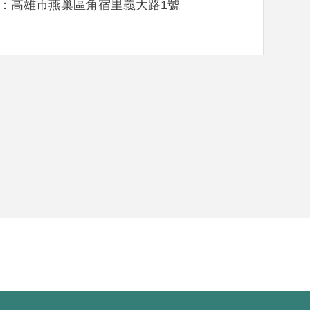
：高雄市燕巢區角宿里義大路1號