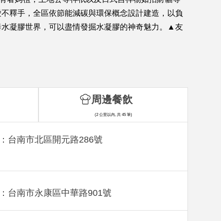
愛不釋手，全區依節能減碳與環保概念設計建造，以負
泰水凝膠世界，可以盡情發掘水凝膠的神奇魅力。▲友
周邊餐飲
(2 公里以內, 共 45 筆)
：台南市北區開元路286號
：台南市永康區中華路901號