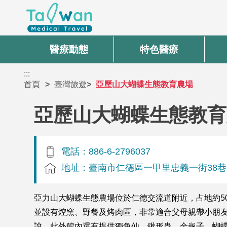
醫療動態
特色醫療
:::
首頁
臺灣旅遊
亞歷山大蝴蝶生態教育農場
亞歷山大蝴蝶生態教育
電話：886-6-2796037
地址：臺南市仁德區一甲里忠義一街38巷
亞力山大蝴蝶生態農場位於仁德交流道附近，占地約5
並設有焢窯、野餐及烤肉區，非常適合父母親帶小朋
說，此外館內還有提供獨角仙、鍬形蟲、金龜子、蝴