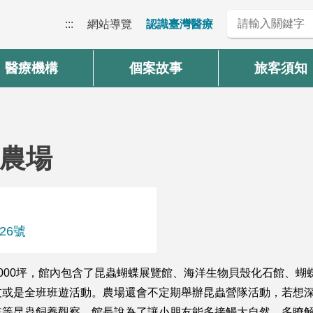
:::
網站導覽
認識臺灣醫療
醫療機構
個案故事
旅客須知
農場
26號
000坪，館內包含了昆蟲蝴蝶展覽館、海洋生物貝殼化石館、蝴
友或是全班班遊活動。農場還會不定期舉辦昆蟲營隊活動，若想
蝶等昆蟲飼養觀察。館長說為了讓小朋友能多接觸大自然，多瞭