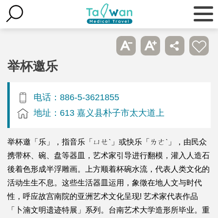
举杯邀乐
电话：886-5-3621855
地址：613 嘉义县朴子市太大道上
举杯邀「乐」，指音乐「ㄩㄝˋ」或快乐「ㄌㄜˋ」，由民众
携带杯、碗、盘等器皿，艺术家引导进行翻模，灌入人造石
後着色形成半浮雕画。上方顺着杯碗水流，代表人类文化的
活动生生不息。这些生活器皿运用，象徵在地人文与时代
性，呼应故宫南院的亚洲艺术文化呈现! 艺术家代表作品
「卜湳文明遗迹特展」系列。台南艺术大学造形所毕业。重