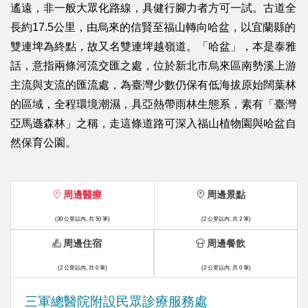
遙遠，非一般大眾化路線，具健行腳力者方可一試。古道全
長約17.5公里，由烏來的信賢至福山轉向哈盆，以宜蘭縣的
雙連埤為終點，故又名雙連埤越嶺道。「哈盆」，本是泰雅
話，意指兩條河流交匯之處，位於新北市烏來區南勢溪上游
主流與支流的匯流處，為臺灣少數仍保有低海拔原始闊葉林
的區域，全程環境潮濕，具亞熱帶雨林生態系，素有「臺灣
亞馬遜森林」之稱，走這條道路可深入福山植物園與哈盆自
然保育公園。
周邊醫療
周邊景點
(30 公里以內, 共 50 筆)
(2 公里以內, 共 2 筆)
周邊住宿
周邊餐飲
(2 公里以內, 共 0 筆)
(2 公里以內, 共 0 筆)
三軍總醫院附設民眾診療服務處