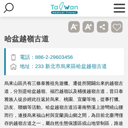
哈盆越嶺古道
電話：886-2-29603456
地址：233 新北市烏來區哈盆越嶺古道
烏來山區共有三條泰雅祖先遊獵、遷徙所開闢出來的越嶺古
道，分別是哈盆越嶺、福巴越嶺以及桶後越嶺古道，昔日泰
雅族人徒步經此往返於烏來、桃園、宜蘭等地，從事打獵、
訪友、聯姻等活動。哈盆越嶺古道沿著南勢溪上游彎繞山腰
而行，連接烏來福山村與宜蘭員山鄉之間，為目前北臺灣僅
存的越嶺古道之一，屬自然生態保護區或山地管制區，路途