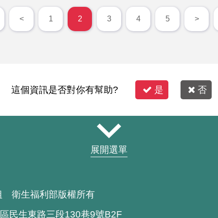
<
1
2
3
4
5
>
這個資訊是否對你有幫助?
是
否
展開選單
組 衛生福利部版權所有
區民生東路三段130巷9號B2F