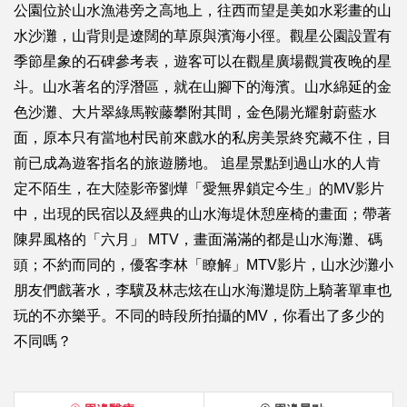
公園位於山水漁港旁之高地上，往西而望是美如水彩畫的山
水沙灘，山背則是遼闊的草原與濱海小徑。觀星公園設置有
季節星象的石碑參考表，遊客可以在觀星廣場觀賞夜晚的星
斗。山水著名的浮潛區，就在山腳下的海濱。山水綿延的金
色沙灘、大片翠綠馬鞍藤攀附其間，金色陽光耀射蔚藍水
面，原本只有當地村民前來戲水的私房美景終究藏不住，目
前已成為遊客指名的旅遊勝地。 追星景點到過山水的人肯
定不陌生，在大陸影帝劉燁「愛無界鎖定今生」的MV影片
中，出現的民宿以及經典的山水海堤休憩座椅的畫面；帶著
陳昇風格的「六月」 MTV，畫面滿滿的都是山水海灘、碼
頭；不約而同的，優客李林「瞭解」MTV影片，山水沙灘小
朋友們戲著水，李驥及林志炫在山水海灘堤防上騎著單車也
玩的不亦樂乎。不同的時段所拍攝的MV，你看出了多少的
不同嗎？