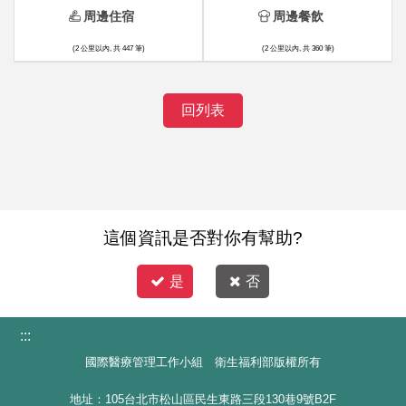
周邊住宿
周邊餐飲
(2 公里以內, 共 447 筆)
(2 公里以內, 共 360 筆)
回列表
這個資訊是否對你有幫助?
是
否
:::
國際醫療管理工作小組 衛生福利部版權所有
地址：105台北市松山區民生東路三段130巷9號B2F