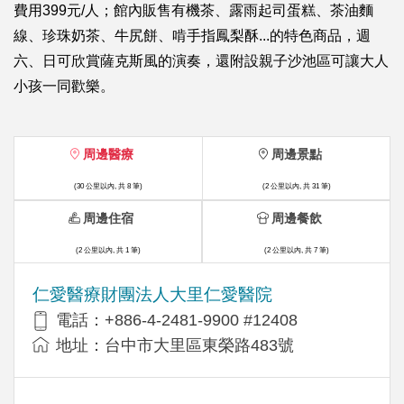
費用399元/人；館內販售有機茶、露雨起司蛋糕、茶油麵
線、珍珠奶茶、牛尻餅、啃手指鳳梨酥...的特色商品，週
六、日可欣賞薩克斯風的演奏，還附設親子沙池區可讓大人
小孩一同歡樂。
周邊醫療
周邊景點
(30 公里以內, 共 8 筆)
(2 公里以內, 共 31 筆)
周邊住宿
周邊餐飲
(2 公里以內, 共 1 筆)
(2 公里以內, 共 7 筆)
仁愛醫療財團法人大里仁愛醫院
電話：+886-4-2481-9900 #12408
地址：台中市大里區東榮路483號