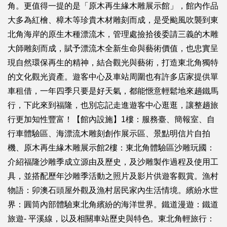
角。更值得一提的是「原木再生緣木雕展示館」，館內作品
大多為紅檜、樟木等珍貴木材雕刻而成，是受颱風吹襲到東
北角海岸的原生木種漂流木，管理處撿拾後委請三義的木雕
大師雕刻而成，賦予漂流木全新生命與藝術價值，也忠實呈
現自然環保再生的精神，結合觀光與藝術，打造東北角獨特
的文化觀光資產。遊客中心及車站周圍也有許多店家提供單
車租借，一年四季只要是好天氣，都能愜意輕鬆地來趟鐵馬
行，下此來到福隆，也別忘記走進遊客中心逛逛，讓整趟旅
行更加知性豐富！【館內設施】1樓：服務臺、簡報室、自
行車體驗區、海漂流木雕刻創作展示區、景點明信片自拍
機、原木再生緣木雕展示館2樓：東北角體驗區沙雕玩國：
介紹福隆沙雕季成立源由及歷史，及沙雕製作過程及使用工
具，並搭配歷年沙雕季活動之照片及影片供遊客觀賞。漁村
物語：卯澳石頭屋外觀及漁村居民家內生活情境。繽紛水世
界：圓筒內部體驗東北角繽紛的海洋世界。鐵道漫遊：鐵道
旅遊- 平溪線，以及相關車站歷史與特色。東北角輕旅行：