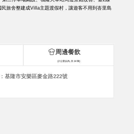
旅舍整建成Villa主題渡假村，讓遊客不用到峇里島
周邊餐飲
(2 公里以內, 共 14 筆)
：基隆市安樂區麥金路222號