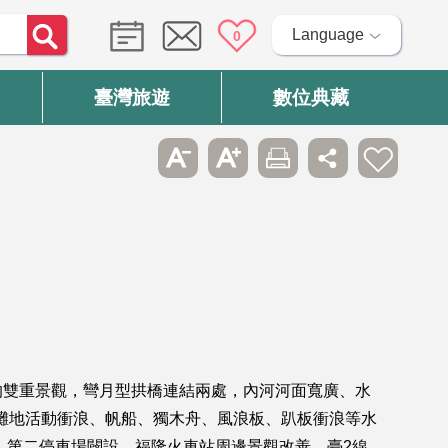
Language
0
臺灣旅遊
數位典藏
的雙重景觀，彎月型拱橋連結兩處，內河河面寬廣、水
、灘地活動衝浪、帆船、獨木舟、風浪板、趴板衝浪等水
、第二停車場闢設、福隆火車站周邊景觀改善、臺2線