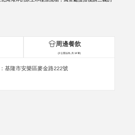
周邊餐飲
(2 公里以內, 共 14 筆)
：基隆市安樂區麥金路222號