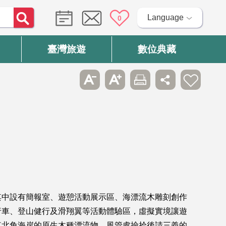
Language
0
臺灣旅遊
數位典藏
其中設有簡報室、遊憩活動展示區、海漂流木雕刻創作
行車、登山健行及滑翔翼等活動體驗區，虛擬實境讓遊
東北角海岸的原生木種漂流物，風管處撿拾後請三義的