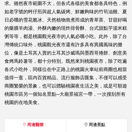
求。雖然夜市範圍不大，但各式各樣的美食都各具特色，例
如老字號的蚵仔煎與超人氣碳烤、鮮嫩夠味的竹筍油雞、夏
日必嚐的雪花脆冰、天然植物熬煮而成的青草茶、甘甜好喝
的藥膳羊肉湯、外酥內嫩的現炸排骨酥、台式甜點芋湯米糕
粥等等，都是桃園觀光夜市的人氣必嚐小吃。此外，除了台
灣傳統口味外，桃園觀光夜市還有許多具有異國風味的攤
位，像是土耳其人賣的土耳其沙威瑪與墨西哥捲餅、創意美
食烤馬鈴薯等，都十分特別。既然來到桃園夜市，除了吃遍
各式小吃外，同樣位在中正路上的桃園火車站前商圈也相當
值得一逛，區內百貨精品、流行服飾店匯集，不僅可以感受
商圈繁榮的景象，也可以體驗桃園夜生活之美，或是可順遊
桃園市區另一個知名景點─大廟景福宮一帶，一次搜刮所有
桃園的在地美食。
周邊醫療
周邊景點