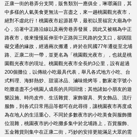
正康一街的巷弄分支間，販售類別一應俱全，琳瑯滿目，其
中多樣的人氣美食更無法一言盡之，來一趟桃園觀光夜市，
絕對不虛此行！桃園夜市起源甚早，最初以景福宮大廟為中
心，沿著中正路沿線以及兩旁巷弄發展，因此又被稱為中正
路夜市，後來慢慢延伸至中正路與三民路的交叉口，卻因阻
礙交通的緣故，經過兩次搬遷，終於在民國77年遷徙至北埔
路、正康二街一帶，並更名為「桃園觀光夜市」，也就是桃
園觀光夜市的現址。桃園觀光夜市全長約3公里，設有超過
200個攤位，以傳統小吃最具代表，舉凡各式地方小吃、台
式料理、海鮮熱炒、甜湯冰品、滷味燒烤等，數家老字號小
吃攤道盡不少桃園人成長的共同回憶；其他諸如小朋友的遊
樂設施、時尚皮件、生活雜貨、家飾寢具、男女飾品、流行
服飾，到各式日常用品等都可在此尋得，讓桃園夜市再度成
為在地人的生活重心。不同於多數夜市的小吃美食與服飾攤
位混雜，桃園夜市的小吃攤多集中於北埔路上，百貨服飾、
五金雜貨則集中在正康二街，巧妙的安排更能滿足大眾的需