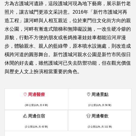
方為古護城河遺跡，這段護城河現為地下藝廊，展示新竹老
照片，讓古城門更添文采詩意。2016年「新竹市護城河再
造工程」讓河畔與人相互親近，位於東門往文化街方向的親
水公園，河畔有漸進式階梯和無障礙設施，一改生硬冷僻的
原貌，行動不方便的朋友或爸媽推著娃娃車都能沿河岸漫
步，體驗親水、親人的藍綠帶，原本噴水設施處，則改造成
橫跨河道的圓形舞台。新竹護城河親水公園是新竹市民假日
休閒的好去處，雖然護城河已失去防禦功能，但在觀光價值
與歷史人文上扮演相當重要的角色。
周邊醫療
周邊景點
(30 公里以內, 共 6 筆)
(2 公里以內, 共 56 筆)
周邊住宿
周邊餐飲
(2 公里以內, 共 43 筆)
(2 公里以內, 共 111 筆)