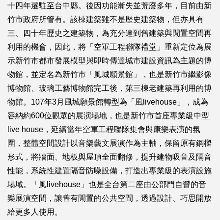
十四年遷駐至台中縣。後因功能漸失並荒廢多年，目前由新
竹市政府所管有。該棟建築雖不是歷史建築物，但亦具有
三、四十年歷史之建築物，為充分達到舊建築與閒置空間再
利用的機會，因此，將「空軍工程聯隊禮堂」重新定位為展
示新竹市都市發展模型與即時傳達城市建設資訊為主題的博
物館，並定名為新竹市「風城願景館」，也是新竹市繼影像
博物館、玻璃工藝博物館完工後，第三棟老建築再利用的博
物館。107年3月風城願景館轉型為「風livehouse」，成為
容納約600位觀眾的展演場地，也是新竹市首座專業級中型
live house，延續當年空軍工程聯隊集會與康樂表演的氛
圍，整體空間設計以音樂藝文展演作為主軸，保留原有鋼樑
形式，將牆面、地板與屋頂全面翻修，提升建物吸音及隔音
性能，系統性建置隔音防噪設備，打造出專業級的表演設施
場域。「風livehouse」也是全台第二座由公部門自營的音
樂展演空間，讓舊有閒置的公共空間，透過設計、巧思開放
給更多人使用。