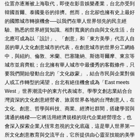
位置亦逐漸被上海取代，即使在影音娛樂產業，台北亦受到
韓國首爾、泰國曼谷的排擠。然而，台北卻也擁有史上最好
的國際城市轉捩機會──以我們在華人世界領先的民主經
驗、熟悉的世界經貿知識、相對寬廣的自由與文化生活，台
北應可成為以「設計」、「創意」和「東方美學」代言人自
居的華人文化創意城市的代表，在創意城市的世界分工網絡
中，與紐約、倫敦、米蘭、巴塞隆納、斯德哥爾摩、東京等
城市並肩齊航；台北擁有華人城市中最優秀的客觀條件，只
要我們開始發動台北的「文化啟蒙」，結合市民與企業對個
人或工作轉型的渴望，台北有絕佳機會成為「East meets
West 」世界潮流中的東方代表城市。學學文創志業結合台
灣資深的文化創意經營者、旅居世界各地的台灣創意人，在
文化、創意、哲學與科技、商業、經濟社群間，搭建學習與
溝通的橋樑──它將活用經濟規模的現代企業經營理念，也
會深入探索企業人恆常忽視的文化底蘊，這是華人世界第一
所文化創意教育與交流平台，它所提供由心靈至技能的美學