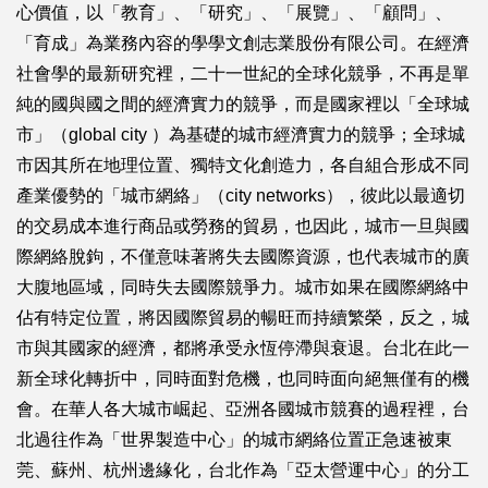
心價值，以「教育」、「研究」、「展覽」、「顧問」、
「育成」為業務內容的學學文創志業股份有限公司。在經濟
社會學的最新研究裡，二十一世紀的全球化競爭，不再是單
純的國與國之間的經濟實力的競爭，而是國家裡以「全球城
市」（global city ）為基礎的城市經濟實力的競爭；全球城
市因其所在地理位置、獨特文化創造力，各自組合形成不同
產業優勢的「城市網絡」（city networks），彼此以最適切
的交易成本進行商品或勞務的貿易，也因此，城市一旦與國
際網絡脫鉤，不僅意味著將失去國際資源，也代表城市的廣
大腹地區域，同時失去國際競爭力。城市如果在國際網絡中
佔有特定位置，將因國際貿易的暢旺而持續繁榮，反之，城
市與其國家的經濟，都將承受永恆停滯與衰退。台北在此一
新全球化轉折中，同時面對危機，也同時面向絕無僅有的機
會。在華人各大城市崛起、亞洲各國城市競賽的過程裡，台
北過往作為「世界製造中心」的城市網絡位置正急速被東
莞、蘇州、杭州邊緣化，台北作為「亞太營運中心」的分工