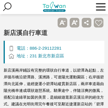
新店溪自行車道
電話：886-2-29112281
地址：231 新北市新店區
新店溪兩岸鋪設有完整的環狀自行車道，以碧潭為起點，左
岸循吊橋沿碧潭路、溪洲路，可達陽光運動園區；右岸循碧
潭向北延伸，途經捷運小碧潭站縱貫新店區，兩岸車道藉由
陽光橋串連成環狀遊憩系統。騎乘途中，伴隨涼爽的微風，
搭配沿途綠草如茵的美景，是細細遊逛新店溪沿岸的絕佳方
式。建議在光明街用完午餐後可至鄰近捷運新店站的「碧潭