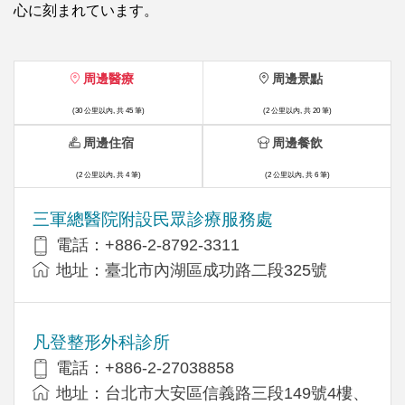
心に刻まれています。
周邊醫療
周邊景點
(30 公里以內, 共 45 筆)
(2 公里以內, 共 20 筆)
周邊住宿
周邊餐飲
(2 公里以內, 共 4 筆)
(2 公里以內, 共 6 筆)
三軍總醫院附設民眾診療服務處
電話：+886-2-8792-3311
地址：臺北市內湖區成功路二段325號
凡登整形外科診所
電話：+886-2-27038858
地址：台北市大安區信義路三段149號4樓、