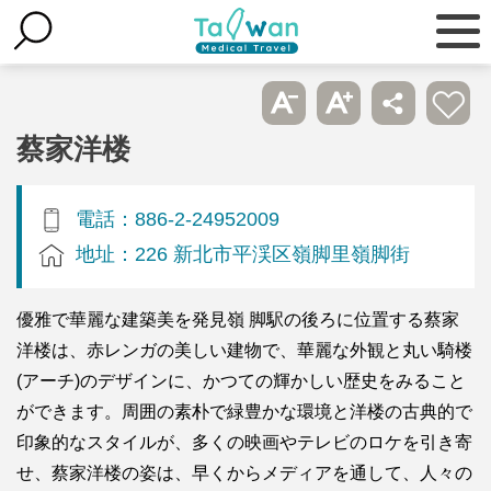
蔡家洋楼
電話：886-2-24952009
地址：226 新北市平渓区嶺脚里嶺脚街
優雅で華麗な建築美を発見嶺 脚駅の後ろに位置する蔡家
洋楼は、赤レンガの美しい建物で、華麗な外観と丸い騎楼
(アーチ)のデザインに、かつての輝かしい歴史をみること
ができます。周囲の素朴で緑豊かな環境と洋楼の古典的で
印象的なスタイルが、多くの映画やテレビのロケを引き寄
せ、蔡家洋楼の姿は、早くからメディアを通して、人々の