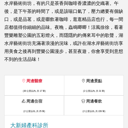
水岸藝術街坊，有的只是茶香與咖啡香濃濃的交織著。午
後，是下午茶的時間了，或是該喘口氣了，壓力總要有個缺
口，或是品茗，或是啜飲著咖啡，逛逛精品店也行，每一間
店都值得你細細的品味。夜晚，蟲鳴唧唧！涼風徐徐，看著
豐樂雕塑公園的五彩燈火，而隱隱約約傳來耳中的歌聲，湖
水岸藝術街坊充滿著浪漫的況味，或許在湖水岸藝術街坊享
用美食之後再到豐樂公園漫步，甚至夜遊，你會享受到意想
不到的生活品味！
周邊醫療
周邊景點
(30 公里以內, 共 17 筆)
(2 公里以內, 共 31 筆)
周邊住宿
周邊餐飲
(2 公里以內, 共 25 筆)
(2 公里以內, 共 226 筆)
大新婦產科診所