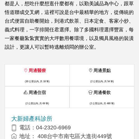
都是人，想吃什麼想逛什麼都有，以勤美誠品為中心，跟草
悟道聯成交叉網，這裡可說是台中最精華的地方，從傳統的
台式便當自助餐開始，到港式飲茶、日本定食、客家小炒、
義式料理，一字排開任君選擇。除了多國料理選擇豐富，每
一家餐廳紮紮實實的大坪數用餐環境，以及獨具風格的裝潢
設計，更讓人可以暫時逃離煩悶的辦公室。
周邊醫療
周邊景點
(30 公里以內, 共 18 筆)
(2 公里以內, 共 54 筆)
周邊住宿
周邊餐飲
(2 公里以內, 共 69 筆)
(2 公里以內, 共 480 筆)
大新婦產科診所
電話：04-2320-6969
地址： 408台中市南屯區大進街449號