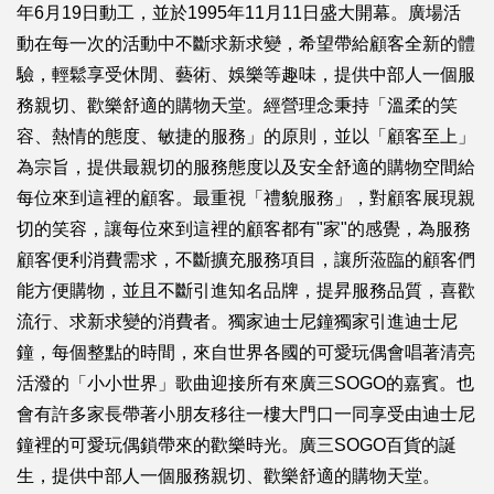
年6月19日動工，並於1995年11月11日盛大開幕。廣場活
動在每一次的活動中不斷求新求變，希望帶給顧客全新的體
驗，輕鬆享受休閒、藝術、娛樂等趣味，提供中部人一個服
務親切、歡樂舒適的購物天堂。經營理念秉持「溫柔的笑
容、熱情的態度、敏捷的服務」的原則，並以「顧客至上」
為宗旨，提供最親切的服務態度以及安全舒適的購物空間給
每位來到這裡的顧客。最重視「禮貌服務」，對顧客展現親
切的笑容，讓每位來到這裡的顧客都有"家"的感覺，為服務
顧客便利消費需求，不斷擴充服務項目，讓所蒞臨的顧客們
能方便購物，並且不斷引進知名品牌，提昇服務品質，喜歡
流行、求新求變的消費者。獨家迪士尼鐘獨家引進迪士尼
鐘，每個整點的時間，來自世界各國的可愛玩偶會唱著清亮
活潑的「小小世界」歌曲迎接所有來廣三SOGO的嘉賓。也
會有許多家長帶著小朋友移往一樓大門口一同享受由迪士尼
鐘裡的可愛玩偶鎖帶來的歡樂時光。廣三SOGO百貨的誕
生，提供中部人一個服務親切、歡樂舒適的購物天堂。