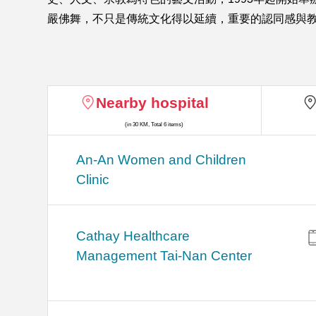
嚴佛舞，不只是傳統文化得以延續，重要的認同感與
Nearby hospital
(in 30 KM, Total 6 items)
An-An Women and Children
Clinic
Cathay Healthcare
Management Tai-Nan Center