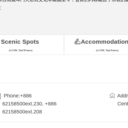
教
Scenic Spots
Accommodatio
(in 2 KM, Total 55 items)
(in 2 KM, Total 8 items)
Phone:+886
Addr
62158500ext.230, +886
Cent
62158500ext.208