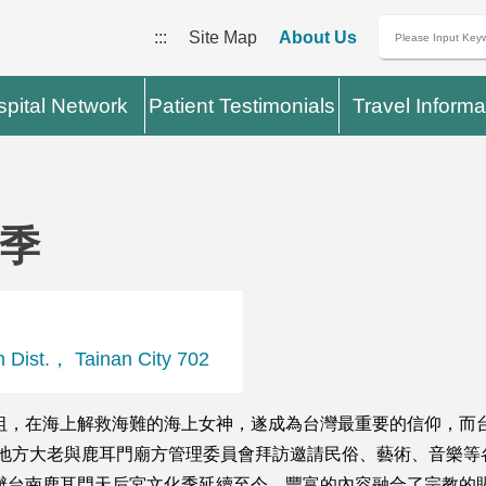
:::
Site Map
About Us
pital Network
Patient Testimonials
Travel Informa
季
st.， Tainan City 702
祖，在海上解救海難的海上女神，遂成為台灣最重要的信仰，而
起，地方大老與鹿耳門廟方管理委員會拜訪邀請民俗、藝術、音樂
舉辦台南鹿耳門天后宮文化季延續至今，豐富的內容融合了宗教的