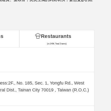
ns
Restaurants
(in 2 KM, Total 2 items)
ess:2F., No. 185, Sec. 1, Yongfu Rd., West
ral Dist., Tainan City 70019 , Taiwan (R.O.C.)