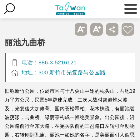
丽池九曲桥
电话：886-3-5216121
地址：300 新竹市光复路与公园路
旧称新竹公园，位於巿区与十八尖山中途的枕头山，占地19
万平方公尺，民国5年辟建完成，二次大战时曾遭炮火波
及，光复後大加修葺。园内苍松翠柏、花木扶疏，有丽池碧
波荡漾，与曲桥、绿荫亭构成一幅绝美景象。出公园後，沿
公园路前行至东大路，在宪兵队前的三岔路口左转可至动物
园，右转则到孔庙。丽池一如她的名字，是美丽而引人假思