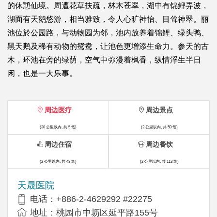
的休憩仙境。周遭花草扶疏，林木苍翠，湖中有锦鲤弄波，
湖面有天鹅悠游，相当雅致，令人心旷神怡、目耸神翠。丽
池位於公园路，与动物园为邻，池内放养着锦鲤、绿头鸭、
黑天鹅及稀有动物的鸳鸯，让池色更增添生命力。参天的古
木，环池在旁的绿荫，空气中弥漫着枫香，纵情浮生半日
闲，也是一大乐事。
周边医疗
周边景点
(30 公里以内, 共 5 笔)
(2 公里以内, 共 59 笔)
周边住宿
周边餐饮
(2 公里以内, 共 43 笔)
(2 公里以内, 共 113 笔)
天晟医院
电话：+886-2-4629292 #22275
地址：桃园市中坜区延平路155号