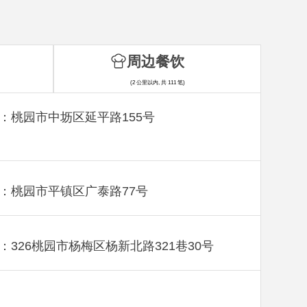
周边餐饮
(2 公里以内, 共 111 笔)
：桃园市中坜区延平路155号
：桃园市平镇区广泰路77号
：326桃园市杨梅区杨新北路321巷30号